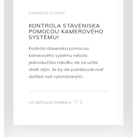
KAMEROVÉ SYSTÉMY
KONTROLA STAVENISKA
POMOCOU KAMEROVÉHO
SYSTÉMU!
Kontrola staveniska pomocou
kamerového systému nebola
jednoduchšia nakoľko ste sa určite
stretli stým, že by ste potrebovali mať
dohľad nad vykonávanými …
od
2
MIROSLAV ĎUMBALA