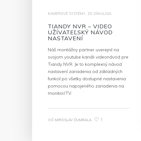
KAMEROVÉ SYSTÉMY
,
ZO ZÁKULISIA
TIANDY NVR – VIDEO
UŽÍVATEĽSKÝ NÁVOD
NASTAVENÍ
Náš montážny partner uverejnil na
svojom youtube kanáli videonávod pre
Tiandy NVR. Je to komplexný návod
nastavení zariadenia od základných
funkcií po všetky dostupné nastavenia
pomocou napojeného zariadenia na
monitor/TV.
od
1
MIROSLAV ĎUMBALA