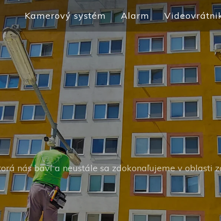
Kamerový systém
Alarm
Videovrátni
orá nás baví a neustále sa zdokonaľujeme v oblasti 