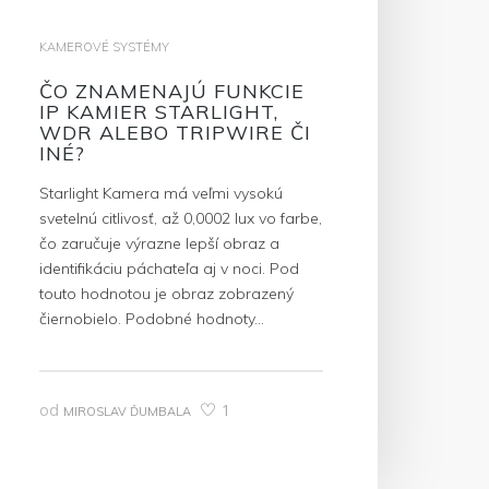
KAMEROVÉ SYSTÉMY
ČO ZNAMENAJÚ FUNKCIE
IP KAMIER STARLIGHT,
WDR ALEBO TRIPWIRE ČI
INÉ?
Starlight Kamera má veľmi vysokú
svetelnú citlivosť, až 0,0002 lux vo farbe,
čo zaručuje výrazne lepší obraz a
identifikáciu páchateľa aj v noci. Pod
touto hodnotou je obraz zobrazený
čiernobielo. Podobné hodnoty…
od
1
MIROSLAV ĎUMBALA