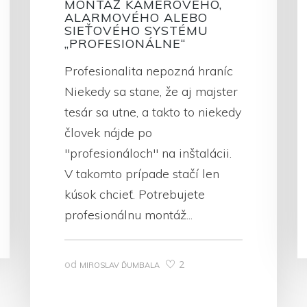
MONTÁŽ KAMEROVÉHO,
ALARMOVÉHO ALEBO
SIEŤOVÉHO SYSTÉMU
„PROFESIONÁLNE“
Profesionalita nepozná hraníc
Niekedy sa stane, že aj majster
tesár sa utne, a takto to niekedy
človek nájde po
"profesionáloch" na inštalácii.
V takomto prípade stačí len
kúsok chcieť. Potrebujete
profesionálnu montáž...
od
2
MIROSLAV ĎUMBALA