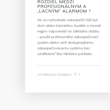
ROZDIEL MEDZI
PROFESIONÁLNYM A
„LACNÝM“ ALARMOM ?
Ak sa rozhodnete zabezpečiť Váš byt,
dom alebo kanceláriu, budete si musieť
najprv odpovedať na základnú otázku
– použiť profesionálny zabezpečovací
systém alebo veriť dostupnejšiemu
zabezpečovaciemu systému bez
certifikácie? Bez hlbšieho pohľadu…
od
1
MIROSLAV ĎUMBALA