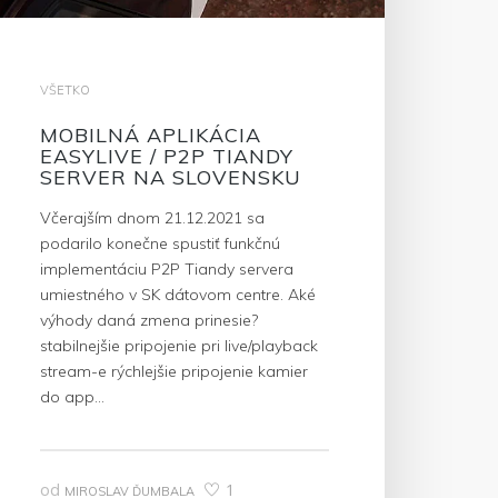
VŠETKO
MOBILNÁ APLIKÁCIA
EASYLIVE / P2P TIANDY
SERVER NA SLOVENSKU
Včerajším dnom 21.12.2021 sa
podarilo konečne spustiť funkčnú
implementáciu P2P Tiandy servera
umiestného v SK dátovom centre. Aké
výhody daná zmena prinesie?
stabilnejšie pripojenie pri live/playback
stream-e rýchlejšie pripojenie kamier
do app…
od
1
MIROSLAV ĎUMBALA