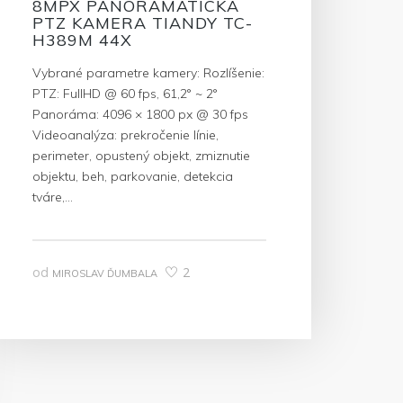
8MPX PANORAMATICKÁ
PTZ KAMERA TIANDY TC-
H389M 44X
Vybrané parametre kamery: Rozlíšenie:
PTZ: FullHD @ 60 fps, 61,2° ~ 2°
Panoráma: 4096 × 1800 px @ 30 fps
Videoanalýza: prekročenie línie,
perimeter, opustený objekt, zmiznutie
objektu, beh, parkovanie, detekcia
tváre,…
od
2
MIROSLAV ĎUMBALA