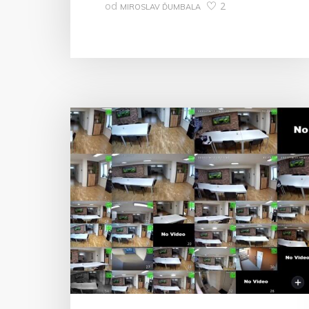
od
2
MIROSLAV ĎUMBALA