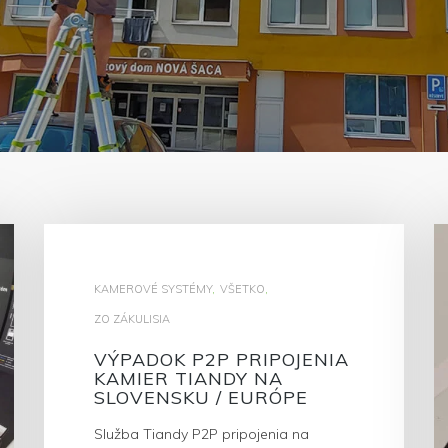
KAMEROVÉ SYSTÉMY
,
VŠETKO
,
ZO ZÁKULISIA
VÝPADOK P2P PRIPOJENIA
KAMIER TIANDY NA
SLOVENSKU / EURÓPE
Služba Tiandy P2P pripojenia na