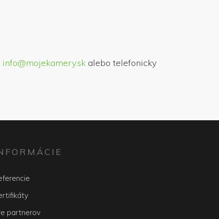
a
info@mojekamery.sk
alebo telefonicky
INFORMÁCIE
eferencie
rtifikáty
re partnerov