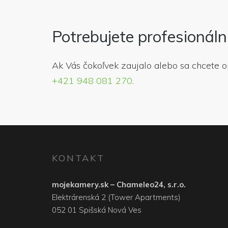
Potrebujete profesionál
Ak Vás čokoľvek zaujalo alebo sa chcete 
+421 948 081 270
.
KONTAKT
mojekamery.sk – Chameleo24, s.r.o.
Elektrárenská 2 (Tower Apartments)
052 01 Spišská Nová Ves