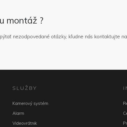
nu montáž ?
opýtať nezodpovedané otázky, kľudne nás kontaktujte n
SLUŽBY
Kamerový systém
R
Alarm
Ce
Videovrátnik
P