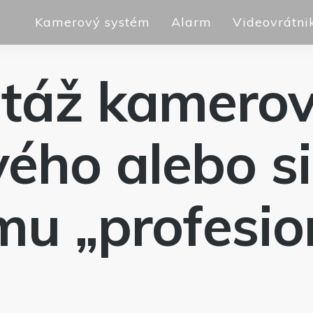
Kamerový systém
Alarm
Videovrátni
táž kamerov
ého alebo s
mu „profesio