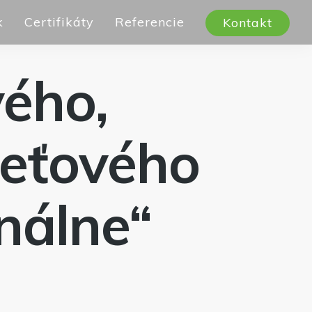
k
Certifikáty
Referencie
Kontakt
ého,
ieťového
nálne“