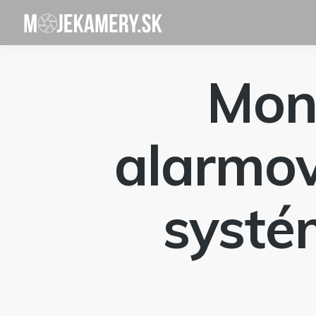
Mon
alarmov
systé