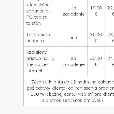
klientského
za
19,00
22
zariadenia -
zariadenie
€
PC, tablet,
telefón
Telefonická
36,00
43
hod.
podpora
€
Vzdialený
prístup na PC
za
20,00
24
klienta cez
zariadenie
€
internet
Zásah u klienta do 12 hodín (na základe
požiadavky klienta) od nahlásenia probl
+ 100 % k bežnej cene. (Neplatí pre klien
s platnou servisnou zmluvou)