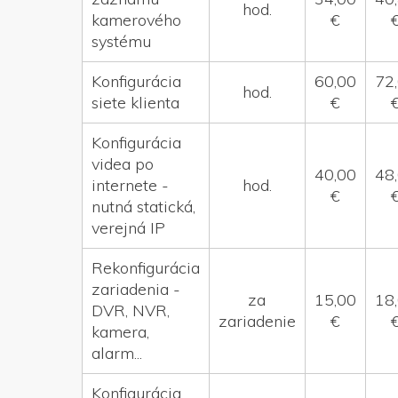
hod.
kamerového
€
systému
Konfigurácia
60,00
72
hod.
siete klienta
€
Konfigurácia
videa po
40,00
48
internete -
hod.
€
nutná statická,
verejná IP
Rekonfigurácia
zariadenia -
za
15,00
18
DVR, NVR,
zariadenie
€
kamera,
alarm...
Konfigurácia