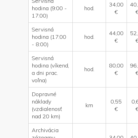
Servisná
34,00
40
hodina (9:00 -
hod.
€
17:00)
Servisná
44,00
52
hodina (17:00
hod.
€
- 8:00)
Servisná
hodina (víkend,
80,00
96
hod.
a dni prac.
€
voľna)
Dopravné
náklady
0,55
0,
km
(vzdialenosť
€
nad 20 km)
Archivácia
záznamu
34,00
40