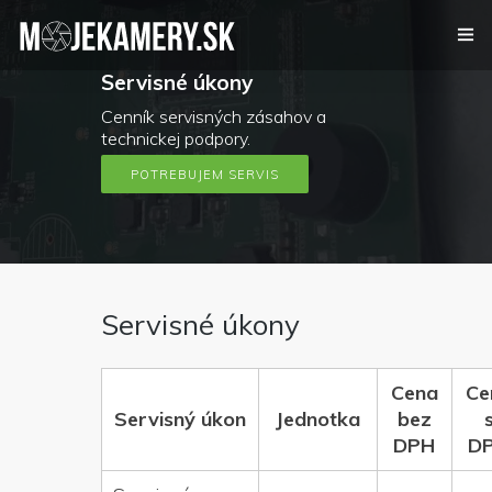
Servisné úkony
Kamerový systém
Cenník servisných zásahov a
technickej podpory.
Alarm
POTREBUJEM SERVIS
Videovrátnik
Certifikáty
Servisné úkony
Referencie
Cena
Ce
Kontakt
Servisný úkon
Jednotka
bez
DPH
D