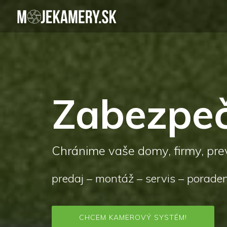
Zabezpeč
Chránime vaše domy, firmy, prev
predaj – montáž – servis – porad
CHCEM KAMEROVÝ SYSTÉM!