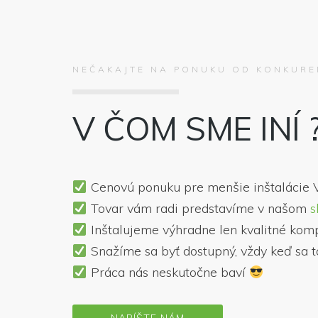
NEČAKAJTE NA PONUKU OD KONKUREN
V ČOM SME INÍ 
Cenovú ponuku pre menšie inštalácie 
Tovar vám radi predstavíme v našom
s
Inštalujeme výhradne len kvalitné kom
Snažíme sa byť dostupný, vždy keď sa 
Práca nás neskutočne baví