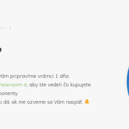
CIE...
?
Vám pripravíme vrámci 1 dňa.
howroom-e
, aby ste vedeli čo kupujete.
ponenty.
to dá, ak nie ozveme sa Vám naspäť.