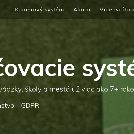
Kamerový systém
Alarm
Videovrátni
ovacie sys
ádzky, školy a mestá už viac ako 7+ roko
enstvo – GDPR