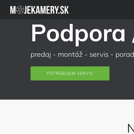
Podpora /
predaj - montáž - servis - pora
POTREBUJEM SERVIS
N