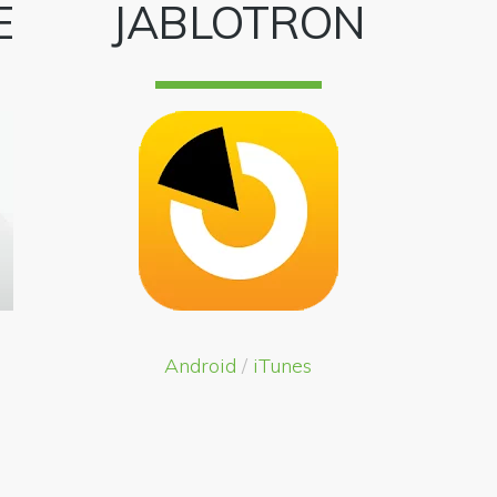
E
JABLOTRON
Android
/
iTunes