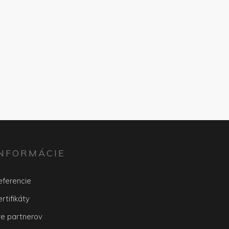
INFORMÁCIE
eferencie
rtifikáty
re partnerov