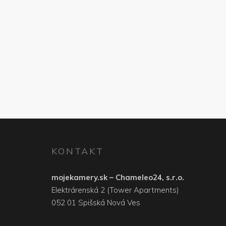
KONTAKT
mojekamery.sk – Chameleo24, s.r.o.
Elektrárenská 2 (Tower Apartments)
052 01 Spišská Nová Ves