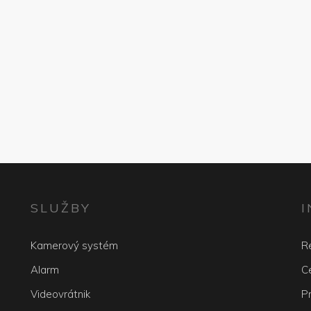
SLUŽBY
Kamerový systém
R
Alarm
Ce
Videovrátnik
P