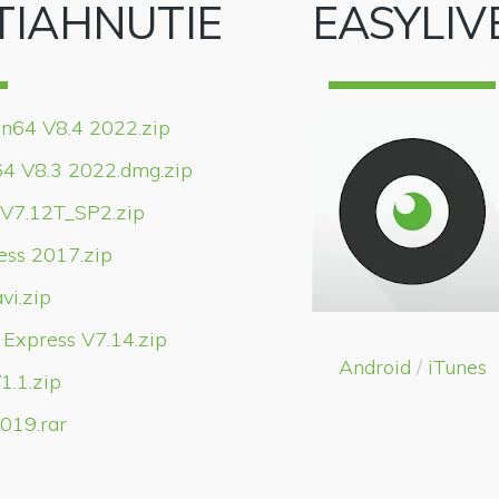
TIAHNUTIE
EASYLIV
in64 V8.4 2022.zip
64 V8.3 2022.dmg.zip
 V7.12T_SP2.zip
ess 2017.zip
vi.zip
 Express V7.14.zip
Android
/
iTunes
1.1.zip
019.rar
p