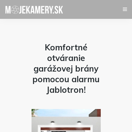
Kamerový systém
Alarm
Komfortné
otváranie
Videovrátnik
garážovej brány
Certifikáty
pomocou alarmu
Jablotron!
Referencie
Kontakt