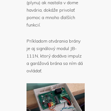
(plynu) ak nastala v dome
havária, dokáže privolať
pomoc a mnoho ďalších
funkcií.
Príkladom otvárania brány
je aj signálový modul JB-
111N, ktorý dodáva impulz
a garážová brána sa ním dá
ovládať.