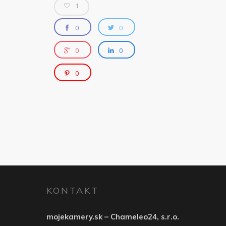
1
0
0
0
0
0
KONTAKT
mojekamery.sk – Chameleo24, s.r.o.