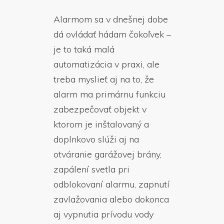
Alarmom sa v dnešnej dobe
dá ovládať hádam čokoľvek –
je to taká malá
automatizácia v praxi, ale
treba myslieť aj na to, že
alarm ma primárnu funkciu
zabezpečovať objekt v
ktorom je inštalovaný a
doplnkovo slúži aj na
otváranie garážovej brány,
zapálení svetla pri
odblokovaní alarmu, zapnutí
zavlažovania alebo dokonca
aj vypnutia prívodu vody