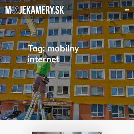
Kamerový systém
Alarm
Tag: mobilny
internet
Videovrátnik
Certifikáty
Referencie
Kontakt