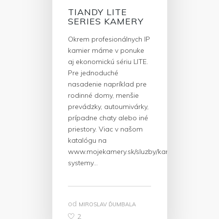
TIANDY LITE
SERIES KAMERY
Okrem profesionálnych IP
kamier máme v ponuke
aj ekonomickú sériu LITE.
Pre jednoduché
nasadenie napríklad pre
rodinné domy, menšie
prevádzky, autoumivárky,
prípadne chaty alebo iné
priestory. Viac v našom
katalógu na
www.mojekamery.sk/sluzby/kamerovove-
systemy…
od
MIROSLAV ĎUMBALA
2