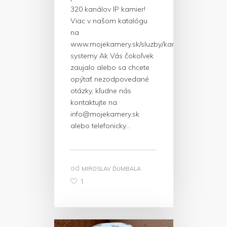
320 kanálov IP kamier!
Viac v našom katalógu
na
www.mojekamery.sk/sluzby/kamerovove-
systemy Ak Vás čokoľvek
zaujalo alebo sa chcete
opýtať nezodpovedané
otázky, kľudne nás
kontaktujte na
info@mojekamery.sk
alebo telefonicky…
od
MIROSLAV ĎUMBALA
1