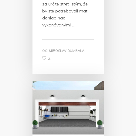
sa určite stretli stým, že
by ste potrebovali mať
dohľad nad
vykonávanými …
od
MIROSLAV ĎUMBALA
2