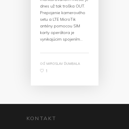
dnes už tak troška OUT.
Prepojenie kamerového
setu a LTE MicroTik
antény pomocou SIM
karty operátora je
vynikajúcim spojením…
od
MIROSLAV ĎUMBALA
1
KONTAKT