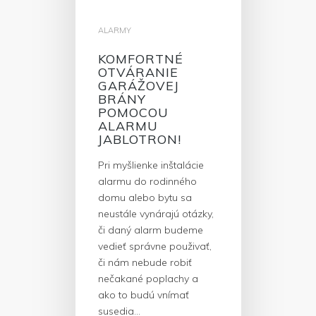
ALARMY
KOMFORTNÉ
OTVÁRANIE
GARÁŽOVEJ
BRÁNY
POMOCOU
ALARMU
JABLOTRON!
Pri myšlienke inštalácie
alarmu do rodinného
domu alebo bytu sa
neustále vynárajú otázky,
či daný alarm budeme
vedieť správne použivať,
či nám nebude robiť
nečakané poplachy a
ako to budú vnímať
susedia…