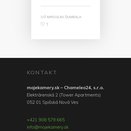
od
MIROSLAV ĎUMBALA
1
KONTAKT
mojekamery.sk – Chameleo24, s.r.o.
Elektrárenská 2 (Tower Apartments)
052 01 Spišská Nová Ves
+421 908 579 665
info@mojekamery.sk