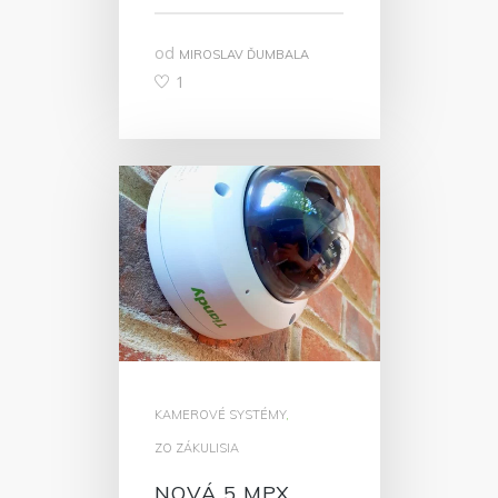
od
MIROSLAV ĎUMBALA
1
KAMEROVÉ SYSTÉMY
,
ZO ZÁKULISIA
NOVÁ 5 MPX