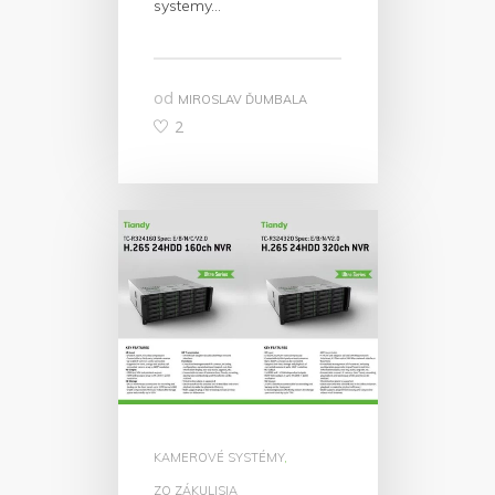
systemy…
od
MIROSLAV ĎUMBALA
2
KAMEROVÉ SYSTÉMY
,
ZO ZÁKULISIA