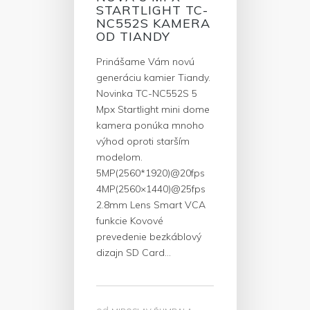
STARTLIGHT TC-
NC552S KAMERA
OD TIANDY
Prinášame Vám novú
generáciu kamier Tiandy.
Novinka TC-NC552S 5
Mpx Startlight mini dome
kamera ponúka mnoho
výhod oproti starším
modelom.
5MP(2560*1920)@20fps
4MP(2560×1440)@25fps
2.8mm Lens Smart VCA
funkcie Kovové
prevedenie bezkáblový
dizajn SD Card…