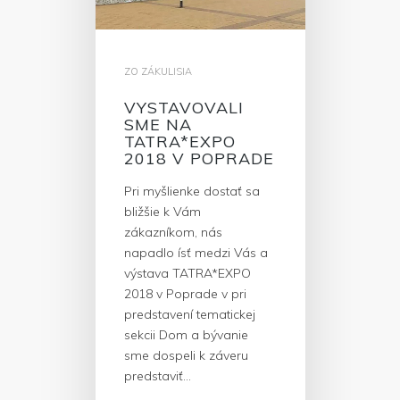
ZO ZÁKULISIA
VYSTAVOVALI
SME NA
TATRA*EXPO
2018 V POPRADE
Pri myšlienke dostať sa
bližšie k Vám
zákazníkom, nás
napadlo ísť medzi Vás a
výstava TATRA*EXPO
2018 v Poprade v pri
predstavení tematickej
sekcii Dom a bývanie
sme dospeli k záveru
predstaviť…