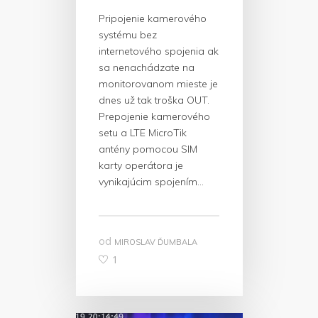
Pripojenie kamerového
systému bez
internetového spojenia ak
sa nenachádzate na
monitorovanom mieste je
dnes už tak troška OUT.
Prepojenie kamerového
setu a LTE MicroTik
antény pomocou SIM
karty operátora je
vynikajúcim spojením…
od
MIROSLAV ĎUMBALA
1