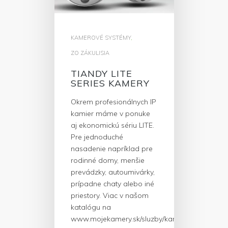
KAMEROVÉ SYSTÉMY
,
ZO ZÁKULISIA
TIANDY LITE
SERIES KAMERY
Okrem profesionálnych IP
kamier máme v ponuke
aj ekonomickú sériu LITE.
Pre jednoduché
nasadenie napríklad pre
rodinné domy, menšie
prevádzky, autoumivárky,
prípadne chaty alebo iné
priestory. Viac v našom
katalógu na
www.mojekamery.sk/sluzby/kamerovove-