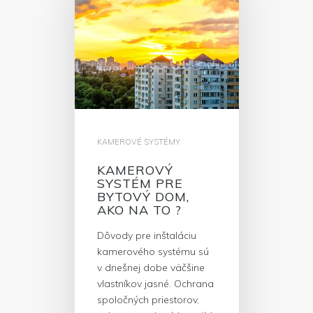
KAMEROVÉ SYSTÉMY
KAMEROVÝ
SYSTÉM PRE
BYTOVÝ DOM,
AKO NA TO ?
Dôvody pre inštaláciu
kamerového systému sú
v dnešnej dobe väčšine
vlastníkov jasné. Ochrana
spoločných priestorov,