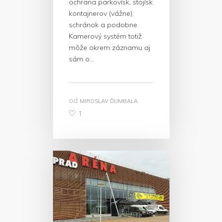
ochrana parkovísk, stojísk
kontajnerov (vážne),
schránok a podobne.
Kamerový systém totiž
môže okrem záznamu aj
sám o…
od
MIROSLAV ĎUMBALA
1