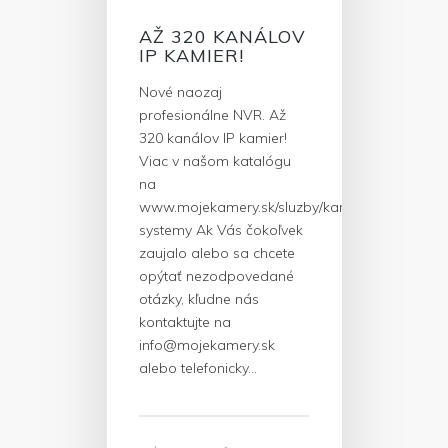
AŽ 320 KANÁLOV
IP KAMIER!
Nové naozaj
profesionálne NVR. Až
320 kanálov IP kamier!
Viac v našom katalógu
na
www.mojekamery.sk/sluzby/kamerovove-
systemy Ak Vás čokoľvek
zaujalo alebo sa chcete
opýtať nezodpovedané
otázky, kľudne nás
kontaktujte na
info@mojekamery.sk
alebo telefonicky…