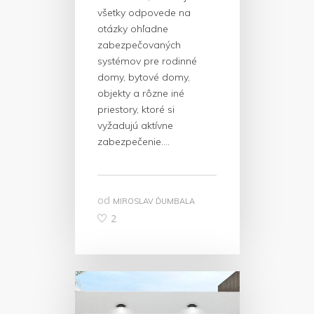
všetky odpovede na
otázky ohľadne
zabezpečovaných
systémov pre rodinné
domy, bytové domy,
objekty a rôzne iné
priestory, ktoré si
vyžadujú aktívne
zabezpečenie….
od
MIROSLAV ĎUMBALA
2