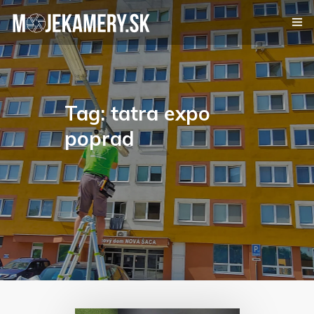
Kamerový systém
Alarm
Tag: tatra expo
poprad
Videovrátnik
Certifikáty
Referencie
Kontakt