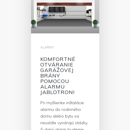
ALARMY
KOMFORTNÉ
OTVÁRANIE
GARÁŽOVEJ
BRÁNY
POMOCOU
ALARMU
JABLOTRON!
Pri myšlienke inštalácie
alarmu do rodinného
domu alebo bytu sa
neustále vynárajú otázky,
či daný alarm budeme