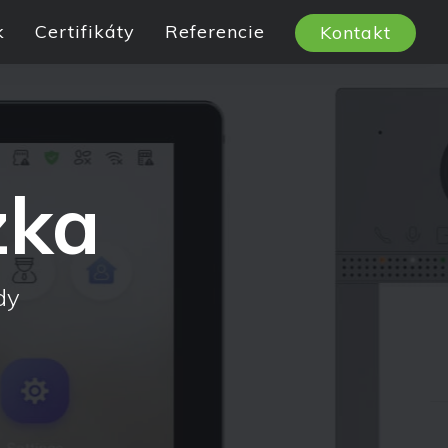
k
Certifikáty
Referencie
Kontakt
zka
dy