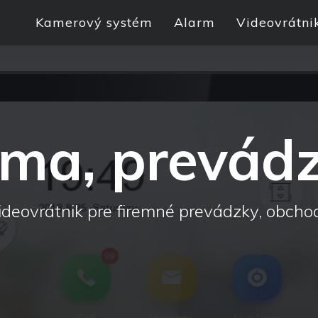
Kamerový systém
Alarm
Videovrátni
rma, prevád
ideovrátnik pre firemné prevádzky, obcho