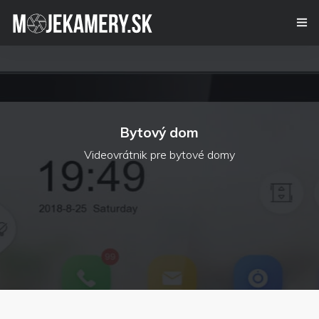
Kamerový systém
Alarm
Bytový dom
Videovrátnik
Videovrátnik pre bytové domy
Certifikáty
Referencie
Kontakt