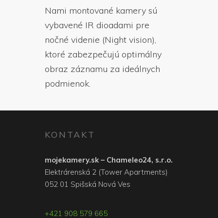
Nami montované kamery sú
vybavené IR dioadami pre
nočné videnie (Night vision),
ktoré zabezpečujú optimálny
obraz záznamu za ideálnych
podmienok.
KONTAKT
mojekamery.sk – Chameleo24, s.r.o.
Elektrárenská 2 (Tower Apartments)
052 01 Spišská Nová Ves
+421 908 579 665