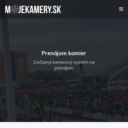
Kamerový systém
Alarm
Prenájom kamier
Videovrátnik
Dočasný kamerový systém na
prenájom
Certifikáty
Referencie
Kontakt