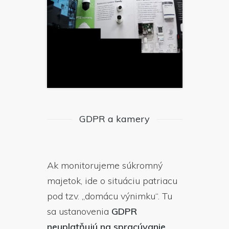
GDPR a kamery
Ak monitorujeme súkromný
majetok, ide o situáciu patriacu
pod tzv. „domácu výnimku“. Tu
sa ustanovenia
GDPR
neuplatňujú na spracúvanie