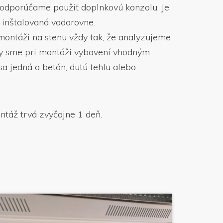
 odporúčame použiť doplnkovú konzolu. Je
 inštalovaná vodorovne.
ontáži na stenu vždy tak, že analyzujeme
dy sme pri montáži vybavení vhodným
sa jedná o betón, dutú tehlu alebo
táž trvá zvyčajne 1 deň.