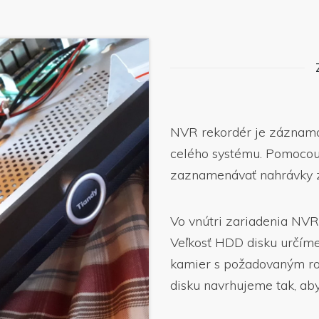
NVR rekordér je záznamo
celého systému. Pomocou
zaznamenávať nahrávky z
Vo vnútri zariadenia NVR
Veľkosť HDD disku určíme
kamier s požadovaným ro
disku navrhujeme tak, ab