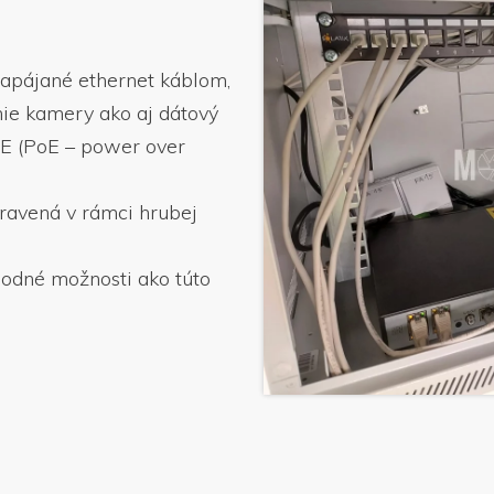
napájané ethernet káblom,
ie kamery ako aj dátový
oE (PoE – power over
pravená v rámci hrubej
hodné možnosti ako túto