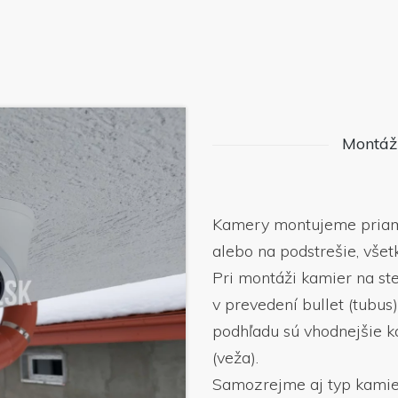
Montáž
Kamery montujeme priam
alebo na podstrešie, vše
Pri montáži kamier na s
v prevedení bullet (tubus
podhľadu sú vhodnejšie k
(veža).
Samozrejme aj typ kamier