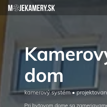
Kamerový
dom
kamerový systém • projektovani
Pri bytovom dome sa zameriavame 