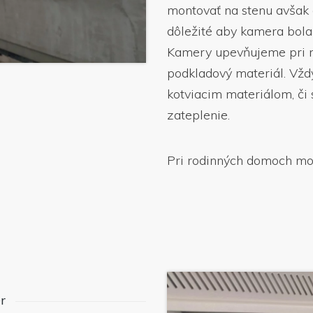
montovať na stenu avšak
dôležité aby kamera bola
Kamery upevňujeme pri m
podkladový materiál. Vž
kotviacim materiálom, či 
zateplenie.
Pri rodinných domoch mon
r