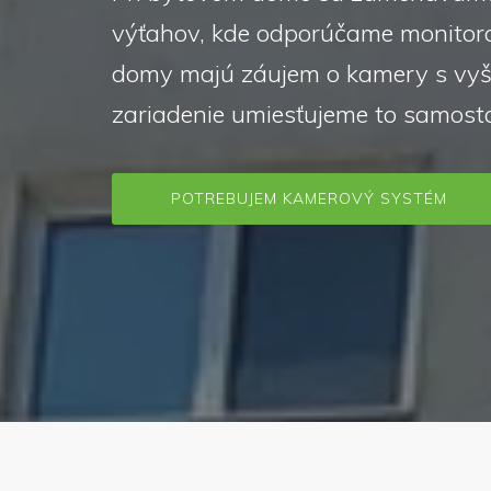
výťahov, kde odporúčame monitoro
domy majú záujem o kamery s vyšš
zariadenie umiesťujeme to samosta
POTREBUJEM KAMEROVÝ SYSTÉM