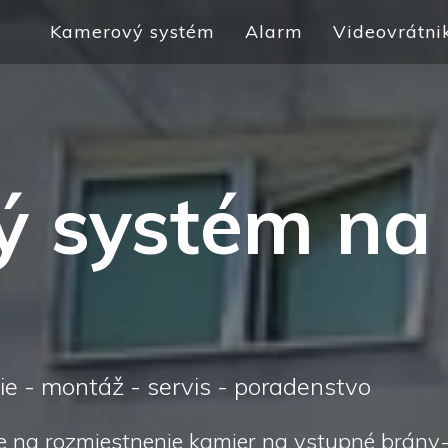
Kamerový systém
Alarm
Videovrátni
 systém na
e - montáž - servis - poradenstvo
na rozmiestnenie kamier na vstupné brány-v