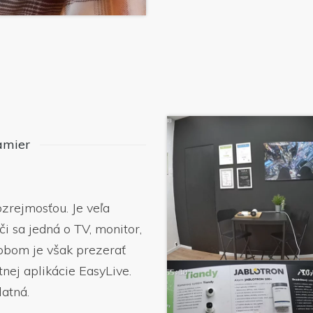
amier
zrejmosťou. Je veľa
i sa jedná o TV, monitor,
obom je však prezerať
ej aplikácie EasyLive.
atná.