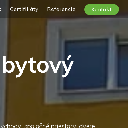
k
Certifikáty
Referencie
Kontakt
 bytový
chody, spoločné priestory, dvere