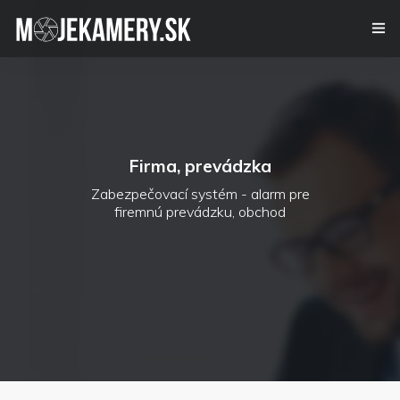
Kamerový systém
Alarm
Firma, prevádzka
Videovrátnik
Zabezpečovací systém - alarm pre
firemnú prevádzku, obchod
Certifikáty
Referencie
Kontakt