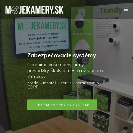
Kamerový systém
Alarm
Zabezpečovacie systémy
Videovrátnik
Chránime vaše domy, firmy,
prevádzky, školy a mestá už viac ako
7+ rokov.
Certifikáty
predaj – montáž – servis – poradenstvo –
GDPR
Referencie
CHCEM KAMEROVÝ SYSTÉM!
Kontakt