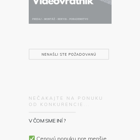
NENAŠLI STE POŽADOVANÚ
SLUŽBU ?
NEČAKAJTE NA PONUKU
OD KONKURENCIE...
V ČOM SME INÍ ?
Cenovú ponuku pre menšie