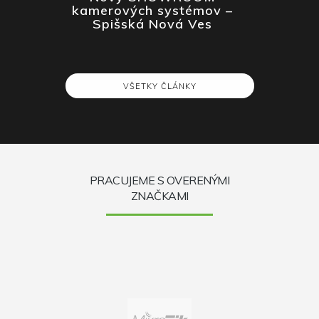
Server
t, WDR
kamerových systémov –
i iné?
Spišská Nová Ves
VŠETKY ČLÁNKY
PRACUJEME S OVERENÝMI
ZNAČKAMI