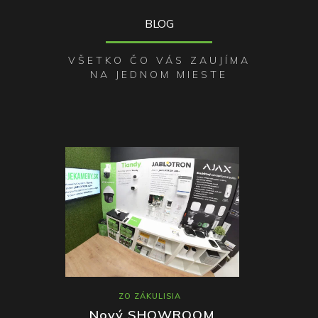
BLOG
VŠETKO ČO VÁS ZAUJÍMA
NA JEDNOM MIESTE
MY
ZO ZÁKULISIA
Mobil
EasyLiv
kcie IP
Nový SHOWROOM